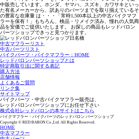
中販売しています。ホンダ、ヤマハ、スズキ、カワサキといっ
た有名メーカーから、訳ありのパーツまでを取り揃えているそ
の豊富な在庫量 は・・・「常時1,500本以上の中古バイクマフ
ラーを保有！」もちろん、検品・リメイク済み、憧れの人気商
品を安価でご提供いたします。 お探しの商品もレッドバロン
パーツショップできっと見つかります。
中古マフラーリスト
中古パーツリスト
バイクパーツ・バイクマフラー：HOME
レッドバロンパーツショップとは
特定商取引法に関する表記
購入方法
店舗情報
よくあるご質問
リンク集
サイトマップ
バイクパーツ・中古バイクマフラー販売は、
レッドバロンパーツショップにお任せ下さい
株式会社レッドバロンの本サイトはこちら
バイクマフラー・バイクパーツのレッドバロン パーツショップ
Copyright © RED BARON Co.,Ltd. All Rights Reserved.
HOME
中古マフラー
中古パーツ