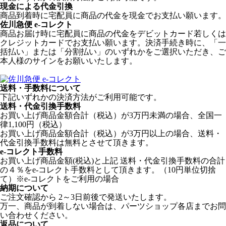
現金による代金引換
商品到着時に宅配員に商品の代金を現金でお支払い願います。
佐川急便 e-コレクト
商品お届け時に宅配員に商品の代金をデビットカード若しくは
クレジットカードでお支払い願います。決済手続き時に、「一
括払い」または「分割払い」のいずれかをご選択いただき、ご
本人様のサインをお願いいたします。
送料・手数料について
下記いずれかの決済方法がご利用可能です。
送料・代金引換手数料
お買い上げ商品金額合計（税込）が3万円未満の場合、全国一
律1,100円（税込）
お買い上げ商品金額合計（税込）が3万円以上の場合、送料・
代金引換手数料は無料とさせて頂きます。
e-コレクト手数料
お買い上げ商品金額(税込)と上記 送料・代金引換手数料の合計
の４％をe-コレクト手数料として頂きます。（10円単位切捨
て）※e-コレクトをご利用の場合
納期について
ご注文確認から 2～3日前後で発送いたします。
万一、商品が到着しない場合は、パーツショップ各店までお問
い合わせください。
返品について