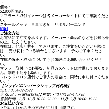
上
価格：
52,800円
(税込)
マフラーの取付イメージは各メーカーサイトにてご確認くださ
い。
スチールメッキ 音量大きめ リボルバーエンド
印刷
ご注文方法
お電話にて注文を承ります。メーカー・商品名などをお知らせ
の上、注文ください。
在庫は、他店と共有しております。ご注文をいただいた際に
は、 売り切れている場合もございます。予めご了承くださ
い。
在庫の確認・納期についてもお気軽に お問い合わせくださ
い。
マフラー取付けに必要な、新品ガスケットは付属しておりませ
ん。別途手配をお願いします。
（レッドバロン店舗でご購入の場合は、同時に申し付けくださ
い。）
【レッドバロン パーツショップ日名橋】
TEL：0564-32-2522
定 休 日：火曜日(祝日は営業)・12月31日~1月3日
営業時間：3月~10月 10:00~20:00・11月~2月 10:00~19:00
お支払い方法
下記いずれかの決済方法がご利用可能です。