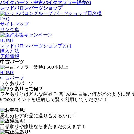
バイクパーツ・中古バイクマフラー
販売の
レッドバロンパーツショップ
FAQ
サイトマップ
リンク集
HOME
レッドバロンパーツショップとは
購入方法
店舗情報
中古パーツ
HOME
中古パーツ
ワケありパーツ
ワケありとはどんな商品？ 普段の中古品と何がどのように違
6つのポイントを理解して賢く利用してください！
思わぬレア商品に巡り合えるかも！
部品取りや修理ならまだまだ使えます！