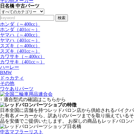
その他メーカー
日名橋 中古パーツ
検索
ホンダ（～400cc）
ホンダ（401cc～）
ヤマハ（～400cc）
ヤマハ（401cc～）
スズキ（～400cc）
スズキ（401cc～）
カワサキ（～400cc）
カワサキ（401cc～）
ハーレー
BMW
ドゥカティ
その他
ワケありパーツ
↑ 適合型式の確認はこちらから
日本全国に店舗を持つレッドバロン店から供給されるバイクパ
た有名メーカーから、訳ありのパーツまでを取り揃えているその
品を安価でご提供いたします。 お探しの商品もレッドバロン
中古マフラーリスト