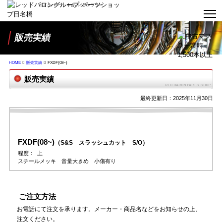
バイクパーツ・中古バイクマフラー
販売実績
HOME
販売実績
FXDF(08~)
販売実績
最終更新日：2025年11月30日
FXDF(08~)
（S&S スラッシュカット S/O）
程度：
上
スチールメッキ 音量大きめ 小傷有り
ご注文方法
お電話にて注文を承ります。メーカー・商品名などをお知らせの上、
注文ください。