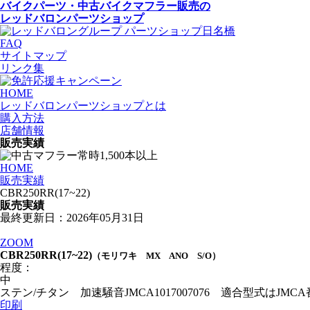
バイクパーツ・中古バイクマフラー
販売の
レッドバロンパーツショップ
FAQ
サイトマップ
リンク集
HOME
レッドバロンパーツショップとは
購入方法
店舗情報
販売実績
HOME
販売実績
CBR250RR(17~22)
販売実績
最終更新日：2026年05月31日
ZOOM
CBR250RR(17~22)
（モリワキ MX ANO S/O）
程度：
中
ステン/チタン 加速騒音JMCA1017007076 適合型式はJ
印刷