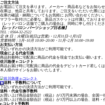
ご注文方法
お電話にて注文を承ります。メーカー・商品名などをお知らせ
在庫は、他店と共有しております。ご注文をいただいた際には
在庫の確認・納期についてもお気軽に お問い合わせください
マフラー取付けに必要な、新品ガスケットは付属しておりませ
（レッドバロン店舗でご購入の場合は、同時に申し付けくださ
【レッドバロン パーツショップ日名橋】
TEL：0564-32-2522
定 休 日：火曜日(祝日は営業)・12月31日~1月3日
営業時間：3月~10月 10:00~20:00・11月~2月 10:00~19:00
お支払い方法
下記いずれかの決済方法がご利用可能です。
現金による代金引換
商品到着時に宅配員に商品の代金を現金でお支払い願います。
佐川急便 e-コレクト
商品お届け時に宅配員に商品の代金をデビットカード若しくは
本人様のサインをお願いいたします。
送料・手数料について
下記いずれかの決済方法がご利用可能です。
送料・代金引換手数料
お買い上げ商品金額合計（税込）が3万円未満の場合、全国一律1
お買い上げ商品金額合計（税込）が3万円以上の場合、送料・
e-コレクト手数料