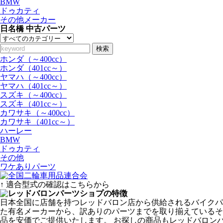
BMW
ドゥカティ
その他メーカー
日名橋 中古パーツ
検索
ホンダ（～400cc）
ホンダ（401cc～）
ヤマハ（～400cc）
ヤマハ（401cc～）
スズキ（～400cc）
スズキ（401cc～）
カワサキ（～400cc）
カワサキ（401cc～）
ハーレー
BMW
ドゥカティ
その他
ワケありパーツ
↑ 適合型式の確認はこちらから
日本全国に店舗を持つレッドバロン店から供給されるバイクパ
た有名メーカーから、訳ありのパーツまでを取り揃えているその
品を安価でご提供いたします。 お探しの商品もレッドバロン