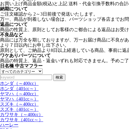
お買い上げ商品金額(税込)と上記 送料・代金引換手数料の合計
納期について
ご注文確認から 2～3日前後で発送いたします。
万一、商品が到着しない場合は、パーツショップ各店までお問
返品について
商品の性質上、原則としてお客様のご都合による返品はお受け
不良品など
商品には万全を期しておりますが、万一お届け商品に不良があ
より７日以内にお申し出下さい。
原則として、ご納品より8日以上経過している商品、事前に返
ワケありパーツについて
商品の特質上、返品・返金いずれも対応できません。予めご了
日名橋 中古マフラー
検索
ホンダ（～400cc）
ホンダ（401cc～）
ヤマハ（～400cc）
ヤマハ（401cc～）
スズキ（～400cc）
スズキ（401cc～）
カワサキ（～400cc）
カワサキ（401cc～）
ハーレー