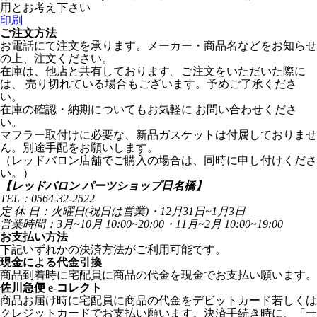
用とお考え下さい
印刷
ご注文方法
お電話にて注文を承ります。メーカー・商品名などをお知らせ
の上、注文ください。
在庫は、他店と共有しております。ご注文をいただいた際に
は、 売り切れている場合もございます。予めご了承くださ
い。
在庫の確認・納期についてもお気軽に お問い合わせくださ
い。
マフラー取付けに必要な、新品ガスケットは付属しておりませ
ん。別途手配をお願いします。
（レッドバロン店舗でご購入の場合は、同時に申し付けくださ
い。）
【レッドバロン パーツショップ日名橋】
TEL：0564-32-2522
定 休 日：火曜日(祝日は営業)・12月31日~1月3日
営業時間：3月~10月 10:00~20:00・11月~2月 10:00~19:00
お支払い方法
下記いずれかの決済方法がご利用可能です。
現金による代金引換
商品到着時に宅配員に商品の代金を現金でお支払い願います。
佐川急便 e-コレクト
商品お届け時に宅配員に商品の代金をデビットカード若しくは
クレジットカードでお支払い願います。決済手続き時に、「一