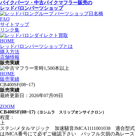
バイクパーツ・中古バイクマフラー
販売の
レッドバロンパーツショップ
FAQ
サイトマップ
リンク集
HOME
レッドバロンパーツショップとは
購入方法
店舗情報
販売実績
HOME
販売実績
CB400SF(08~17)
販売実績
最終更新日：2026年07月09日
ZOOM
CB400SF(08~17)
（ヨシムラ スリップオンサイクロン）
程度：
上
ステン/メタルマジック 加速騒音JMCA1111001038 適合型式
はJMCA番号にて必ずご確認下さい バッフル欠損の為レース