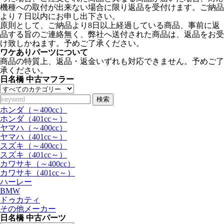
機種への取付が出来ない場合に限り返品を受付けます。ご納品
より７日以内にお申し出下さい。
原則として、ご納品より8日以上経過している商品、事前に返
品する旨のご連絡無く、弊社へ送付された商品は、返品をお受
け致しかねます。予めご了承ください。
ワケありパーツについて
商品の特質上、返品・返金いずれも対応できません。予めご了
承ください。
日名橋 中古マフラー
検索
ホンダ（～400cc）
ホンダ（401cc～）
ヤマハ（～400cc）
ヤマハ（401cc～）
スズキ（～400cc）
スズキ（401cc～）
カワサキ（～400cc）
カワサキ（401cc～）
ハーレー
BMW
ドゥカティ
その他メーカー
日名橋 中古パーツ