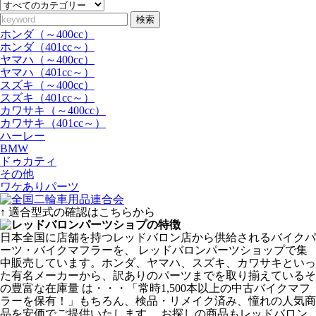
検索
ホンダ（～400cc）
ホンダ（401cc～）
ヤマハ（～400cc）
ヤマハ（401cc～）
スズキ（～400cc）
スズキ（401cc～）
カワサキ（～400cc）
カワサキ（401cc～）
ハーレー
BMW
ドゥカティ
その他
ワケありパーツ
↑ 適合型式の確認はこちらから
日本全国に店舗を持つレッドバロン店から供給されるバイクパ
ーツ・バイクマフラーを、 レッドバロンパーツショップで集
中販売しています。ホンダ、ヤマハ、スズキ、カワサキといっ
た有名メーカーから、訳ありのパーツまでを取り揃えているそ
の豊富な在庫量 は・・・「常時1,500本以上の中古バイクマフ
ラーを保有！」もちろん、検品・リメイク済み、憧れの人気商
品を安価でご提供いたします。 お探しの商品もレッドバロン