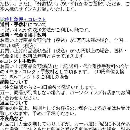
括払い」または「分割払い」のいずれかをご選択いただき、ご
本人様のサインをお願いいたします。
送料・手数料について
下記いずれかの決済方法がご利用可能です。
送料・代金引換手数料
お買い上げ商品金額合計（税込）が3万円未満の場合、全国一
律1,100円（税込）
お買い上げ商品金額合計（税込）が3万円以上の場合、送料・
代金引換手数料は無料とさせて頂きます。
e-コレクト手数料
お買い上げ商品金額(税込)と上記 送料・代金引換手数料の合計
の４％をe-コレクト手数料として頂きます。（10円単位切捨
て）※e-コレクトをご利用の場合
納期について
ご注文確認から 2～3日前後で発送いたします。
万一、商品が到着しない場合は、パーツショップ各店までお問
い合わせください。
返品について
商品の性質上、原則としてお客様のご都合による返品はお受け
致しかねます。予めご了承ください。
不良品など
商品には万全を期しておりますが、万一お届け商品に不良があ
った場合、ご注文された商品と異なる商品が届いた場合、対応