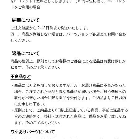
をe-コレクト手数料として頂きます。（10円単位切捨て）※e-コレク
トをご利用の場合
納期について
ご注文確認から 2～3日前後で発送いたします。
万一、商品が到着しない場合は、パーツショップ各店までお問い合わ
せください。
返品について
商品の性質上、原則としてお客様のご都合による返品はお受け致しか
ねます。予めご了承ください。
不良品など
商品には万全を期しておりますが、万一お届け商品に不良があった
場合、ご注文された商品と異なる商品が届いた場合、対応機種への
取付が出来ない場合に限り返品を受付けます。ご納品より７日以内
にお申し出下さい。
原則として、ご納品より8日以上経過している商品、事前に返品する
旨のご連絡無く、弊社へ送付された商品は、返品をお受け致しかね
ます。予めご了承ください。
ワケありパーツについて