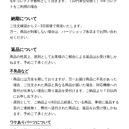
をe-コレクト手数料として頂きます。（10円単位切捨て）※e-コレク
トをご利用の場合
納期について
ご注文確認から 2～3日前後で発送いたします。
万一、商品が到着しない場合は、パーツショップ各店までお問い合わ
せください。
返品について
商品の性質上、原則としてお客様のご都合による返品はお受け致しか
ねます。予めご了承ください。
不良品など
商品には万全を期しておりますが、万一お届け商品に不良があった
場合、ご注文された商品と異なる商品が届いた場合、対応機種への
取付が出来ない場合に限り返品を受付けます。ご納品より７日以内
にお申し出下さい。
原則として、ご納品より8日以上経過している商品、事前に返品する
旨のご連絡無く、弊社へ送付された商品は、返品をお受け致しかね
ます。予めご了承ください。
ワケありパーツについて