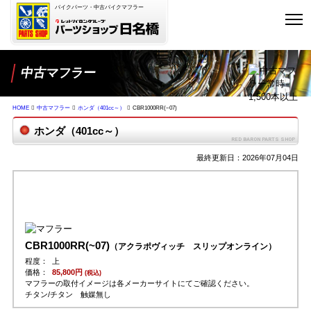
バイクパーツ・中古バイクマフラー
中古マフラー
HOME
中古マフラー
ホンダ（401cc～）
CBR1000RR(~07)
ホンダ（401cc～）
最終更新日：2026年07月04日
CBR1000RR(~07)
（アクラポヴィッチ スリップオンライン）
程度：
上
価格：
85,800円
(税込)
マフラーの取付イメージは各メーカーサイトにてご確認ください。
チタン/チタン 触媒無し