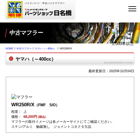
バイクパーツ・中古バイクマフラー
中古マフラー
HOME
中古マフラー
ヤマハ（～400cc）
WR250R/X
ヤマハ（～400cc）
最終更新日：2025年10月04日
WR250R/X
（FMF S/O）
程度：
上
価格：
68,200円
(税込)
マフラーの取付イメージは各メーカーサイトにてご確認ください。
ステン/アルミ 触媒無し ジョイントコネクタ欠品