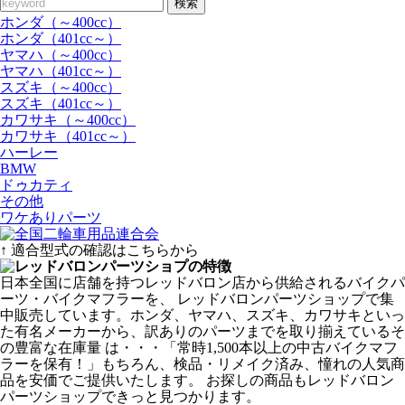
検索
ホンダ（～400cc）
ホンダ（401cc～）
ヤマハ（～400cc）
ヤマハ（401cc～）
スズキ（～400cc）
スズキ（401cc～）
カワサキ（～400cc）
カワサキ（401cc～）
ハーレー
BMW
ドゥカティ
その他
ワケありパーツ
↑ 適合型式の確認はこちらから
日本全国に店舗を持つレッドバロン店から供給されるバイクパ
ーツ・バイクマフラーを、 レッドバロンパーツショップで集
中販売しています。ホンダ、ヤマハ、スズキ、カワサキといっ
た有名メーカーから、訳ありのパーツまでを取り揃えているそ
の豊富な在庫量 は・・・「常時1,500本以上の中古バイクマフ
ラーを保有！」もちろん、検品・リメイク済み、憧れの人気商
品を安価でご提供いたします。 お探しの商品もレッドバロン
パーツショップできっと見つかります。