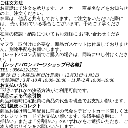
ご注文方法
お電話にて注文を承ります。メーカー・商品名などをお知らせ
の上、注文ください。
在庫は、他店と共有しております。ご注文をいただいた際に
は、 売り切れている場合もございます。予めご了承くださ
い。
在庫の確認・納期についてもお気軽に お問い合わせくださ
い。
マフラー取付けに必要な、新品ガスケットは付属しておりませ
ん。別途手配をお願いします。
（レッドバロン店舗でご購入の場合は、同時に申し付けくださ
い。）
【レッドバロン パーツショップ日名橋】
TEL：0564-32-2522
定 休 日：火曜日(祝日は営業)・12月31日~1月3日
営業時間：3月~10月 10:00~20:00・11月~2月 10:00~19:00
お支払い方法
下記いずれかの決済方法がご利用可能です。
現金による代金引換
商品到着時に宅配員に商品の代金を現金でお支払い願います。
佐川急便 e-コレクト
商品お届け時に宅配員に商品の代金をデビットカード若しくは
クレジットカードでお支払い願います。決済手続き時に、「一
括払い」または「分割払い」のいずれかをご選択いただき、ご
本人様のサインをお願いいたします。