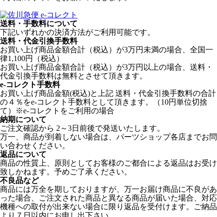
送料・手数料について
下記いずれかの決済方法がご利用可能です。
送料・代金引換手数料
お買い上げ商品金額合計（税込）が3万円未満の場合、全国一
律1,100円（税込）
お買い上げ商品金額合計（税込）が3万円以上の場合、送料・
代金引換手数料は無料とさせて頂きます。
e-コレクト手数料
お買い上げ商品金額(税込)と上記 送料・代金引換手数料の合計
の４％をe-コレクト手数料として頂きます。（10円単位切捨
て）※e-コレクトをご利用の場合
納期について
ご注文確認から 2～3日前後で発送いたします。
万一、商品が到着しない場合は、パーツショップ各店までお問
い合わせください。
返品について
商品の性質上、原則としてお客様のご都合による返品はお受け
致しかねます。予めご了承ください。
不良品など
商品には万全を期しておりますが、万一お届け商品に不良があ
った場合、ご注文された商品と異なる商品が届いた場合、対応
機種への取付が出来ない場合に限り返品を受付けます。ご納品
より７日以内にお申し出下さい。