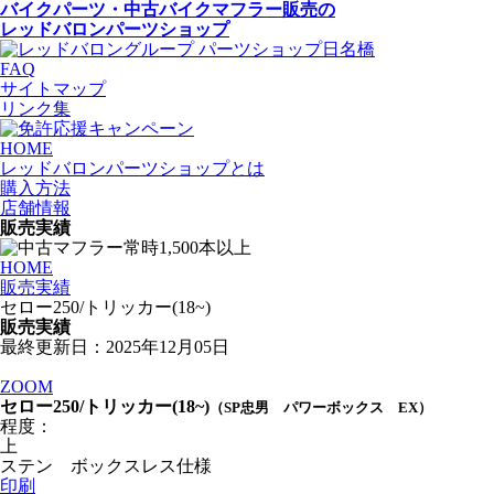
バイクパーツ・中古バイクマフラー
販売の
レッドバロンパーツショップ
FAQ
サイトマップ
リンク集
HOME
レッドバロンパーツショップとは
購入方法
店舗情報
販売実績
HOME
販売実績
セロー250/トリッカー(18~)
販売実績
最終更新日：2025年12月05日
ZOOM
セロー250/トリッカー(18~)
（SP忠男 パワーボックス EX）
程度：
上
ステン ボックスレス仕様
印刷