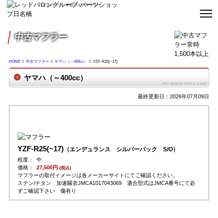
バイクパーツ・中古バイクマフラー
中古マフラー
HOME
中古マフラー
ヤマハ（～400cc）
YZF-R25(~17)
ヤマハ（～400cc）
最終更新日：2026年07月09日
YZF-R25(~17)
（エンデュランス シルバーバック S/O）
程度：
中
価格：
27,500円
(税込)
マフラーの取付イメージは各メーカーサイトにてご確認ください。
ステン/チタン 加速騒音JMCA1017043069 適合型式はJMCA番号にて必
ずご確認下さい 傷有り