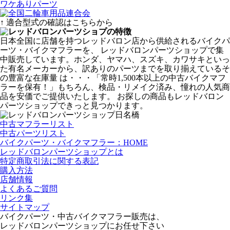
ワケありパーツ
↑ 適合型式の確認はこちらから
日本全国に店舗を持つレッドバロン店から供給されるバイクパ
ーツ・バイクマフラーを、 レッドバロンパーツショップで集
中販売しています。ホンダ、ヤマハ、スズキ、カワサキといっ
た有名メーカーから、訳ありのパーツまでを取り揃えているそ
の豊富な在庫量 は・・・「常時1,500本以上の中古バイクマフ
ラーを保有！」もちろん、検品・リメイク済み、憧れの人気商
品を安価でご提供いたします。 お探しの商品もレッドバロン
パーツショップできっと見つかります。
中古マフラーリスト
中古パーツリスト
バイクパーツ・バイクマフラー：HOME
レッドバロンパーツショップとは
特定商取引法に関する表記
購入方法
店舗情報
よくあるご質問
リンク集
サイトマップ
バイクパーツ・中古バイクマフラー販売は、
レッドバロンパーツショップにお任せ下さい