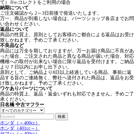
て）※e-コレクトをご利用の場合
納期について
ご注文確認から 2～3日前後で発送いたします。
万一、商品が到着しない場合は、パーツショップ各店までお問
い合わせください。
返品について
商品の性質上、原則としてお客様のご都合による返品はお受け
致しかねます。予めご了承ください。
不良品など
商品には万全を期しておりますが、万一お届け商品に不良があ
った場合、ご注文された商品と異なる商品が届いた場合、対応
機種への取付が出来ない場合に限り返品を受付けます。ご納品
より７日以内にお申し出下さい。
原則として、ご納品より8日以上経過している商品、事前に返
品する旨のご連絡無く、弊社へ送付された商品は、返品をお受
け致しかねます。予めご了承ください。
ワケありパーツについて
商品の特質上、返品・返金いずれも対応できません。予めご了
承ください。
日名橋 中古マフラー
検索
ホンダ（～400cc）
ホンダ（401cc～）
ヤマハ（～400cc）