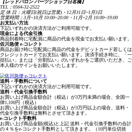
【レッドバロン パーツショップ日名橋】
TEL：0564-32-2522
定 休 日：火曜日(祝日は営業)・12月31日~1月3日
営業時間：3月~10月 10:00~20:00・11月~2月 10:00~19:00
お支払い方法
下記いずれかの決済方法がご利用可能です。
現金による代金引換
商品到着時に宅配員に商品の代金を現金でお支払い願います。
佐川急便 e-コレクト
商品お届け時に宅配員に商品の代金をデビットカード若しくは
クレジットカードでお支払い願います。決済手続き時に、「一
括払い」または「分割払い」のいずれかをご選択いただき、ご
本人様のサインをお願いいたします。
送料・手数料について
下記いずれかの決済方法がご利用可能です。
送料・代金引換手数料
お買い上げ商品金額合計（税込）が3万円未満の場合、全国一
律1,100円（税込）
お買い上げ商品金額合計（税込）が3万円以上の場合、送料・
代金引換手数料は無料とさせて頂きます。
e-コレクト手数料
お買い上げ商品金額(税込)と上記 送料・代金引換手数料の合計
の４％をe-コレクト手数料として頂きます。（10円単位切捨