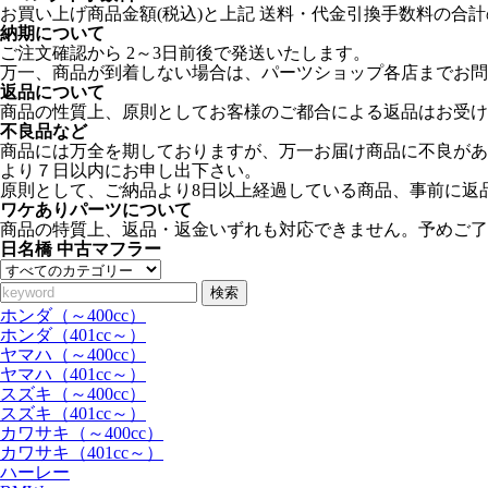
お買い上げ商品金額(税込)と上記 送料・代金引換手数料の合計
納期について
ご注文確認から 2～3日前後で発送いたします。
万一、商品が到着しない場合は、パーツショップ各店までお問
返品について
商品の性質上、原則としてお客様のご都合による返品はお受け
不良品など
商品には万全を期しておりますが、万一お届け商品に不良があ
より７日以内にお申し出下さい。
原則として、ご納品より8日以上経過している商品、事前に返
ワケありパーツについて
商品の特質上、返品・返金いずれも対応できません。予めご了
日名橋 中古マフラー
検索
ホンダ（～400cc）
ホンダ（401cc～）
ヤマハ（～400cc）
ヤマハ（401cc～）
スズキ（～400cc）
スズキ（401cc～）
カワサキ（～400cc）
カワサキ（401cc～）
ハーレー