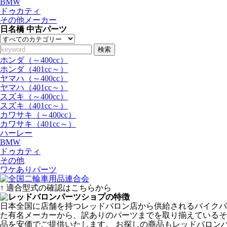
BMW
ドゥカティ
その他メーカー
日名橋 中古パーツ
検索
ホンダ（～400cc）
ホンダ（401cc～）
ヤマハ（～400cc）
ヤマハ（401cc～）
スズキ（～400cc）
スズキ（401cc～）
カワサキ（～400cc）
カワサキ（401cc～）
ハーレー
BMW
ドゥカティ
その他
ワケありパーツ
↑ 適合型式の確認はこちらから
日本全国に店舗を持つレッドバロン店から供給されるバイクパ
た有名メーカーから、訳ありのパーツまでを取り揃えているその
品を安価でご提供いたします。 お探しの商品もレッドバロン