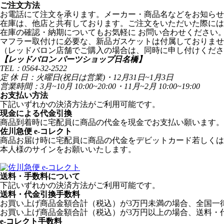
ご注文方法
お電話にて注文を承ります。メーカー・商品名などをお知らせ
在庫は、他店と共有しております。ご注文をいただいた際には
在庫の確認・納期についてもお気軽に お問い合わせください
マフラー取付けに必要な、新品ガスケットは付属しておりませ
（レッドバロン店舗でご購入の場合は、同時に申し付けくださ
【レッドバロン パーツショップ日名橋】
TEL：0564-32-2522
定 休 日：火曜日(祝日は営業)・12月31日~1月3日
営業時間：3月~10月 10:00~20:00・11月~2月 10:00~19:00
お支払い方法
下記いずれかの決済方法がご利用可能です。
現金による代金引換
商品到着時に宅配員に商品の代金を現金でお支払い願います。
佐川急便 e-コレクト
商品お届け時に宅配員に商品の代金をデビットカード若しくは
本人様のサインをお願いいたします。
送料・手数料について
下記いずれかの決済方法がご利用可能です。
送料・代金引換手数料
お買い上げ商品金額合計（税込）が3万円未満の場合、全国一律1
お買い上げ商品金額合計（税込）が3万円以上の場合、送料・
e-コレクト手数料