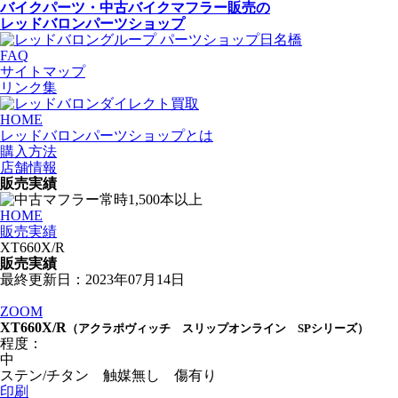
バイクパーツ・中古バイクマフラー
販売の
レッドバロンパーツショップ
FAQ
サイトマップ
リンク集
HOME
レッドバロンパーツショップとは
購入方法
店舗情報
販売実績
HOME
販売実績
XT660X/R
販売実績
最終更新日：2023年07月14日
ZOOM
XT660X/R
（アクラポヴィッチ スリップオンライン SPシリーズ）
程度：
中
ステン/チタン 触媒無し 傷有り
印刷