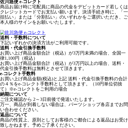
佐川急便 e-コレクト
商品お届け時に宅配員に商品の代金をデビットカード若しくは
クレジットカードでお支払い願います。決済手続き時に、「一
括払い」または「分割払い」のいずれかをご選択いただき、ご
本人様のサインをお願いいたします。
送料・手数料について
下記いずれかの決済方法がご利用可能です。
送料・代金引換手数料
お買い上げ商品金額合計（税込）が3万円未満の場合、全国一
律1,100円（税込）
お買い上げ商品金額合計（税込）が3万円以上の場合、送料・
代金引換手数料は無料とさせて頂きます。
e-コレクト手数料
お買い上げ商品金額(税込)と上記 送料・代金引換手数料の合計
の４％をe-コレクト手数料として頂きます。（10円単位切捨
て）※e-コレクトをご利用の場合
納期について
ご注文確認から 2～3日前後で発送いたします。
万一、商品が到着しない場合は、パーツショップ各店までお問
い合わせください。
返品について
商品の性質上、原則としてお客様のご都合による返品はお受け
致しかねます。予めご了承ください。