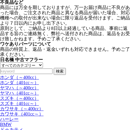
不良品など
商品には万全を期しておりますが、万一お届け商品に不良があ
った場合、ご注文された商品と異なる商品が届いた場合、対応
機種への取付が出来ない場合に限り返品を受付けます。ご納品
より７日以内にお申し出下さい。
原則として、ご納品より8日以上経過している商品、事前に返
品する旨のご連絡無く、弊社へ送付された商品は、返品をお受
け致しかねます。予めご了承ください。
ワケありパーツについて
商品の特質上、返品・返金いずれも対応できません。予めご了
承ください。
日名橋 中古マフラー
検索
ホンダ（～400cc）
ホンダ（401cc～）
ヤマハ（～400cc）
ヤマハ（401cc～）
スズキ（～400cc）
スズキ（401cc～）
カワサキ（～400cc）
カワサキ（401cc～）
ハーレー
BMW
ドゥカティ