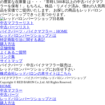
の豊富な在庫量 は・・・「常時1,500本以上の中古バイクマフ
ラーを保有！」もちろん、検品・リメイク済み、憧れの人気商
品を安価でご提供いたします。 お探しの商品もレッドバロン
パーツショップできっと見つかります。
中古マフラーリスト
中古パーツリスト
バイクパーツ・バイクマフラー：HOME
レッドバロンパーツショップとは
特定商取引法に関する表記
購入方法
店舗情報
よくあるご質問
リンク集
サイトマップ
バイクパーツ・中古バイクマフラー販売は、
レッドバロンパーツショップにお任せ下さい
株式会社レッドバロンの本サイトはこちら
バイクマフラー・バイクパーツのレッドバロン パーツショップ
Copyright © RED BARON Co.,Ltd. All Rights Reserved.
HOME
中古マフラー
中古パーツ
レッドバロンパーツショップとは
購入方法