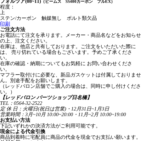
フォルツア(08~11)
（ビームス SS400カーボン フルEX）
程度：
上
ステン/カーボン 触媒無し ボルト類欠品
印刷
ご注文方法
お電話にて注文を承ります。メーカー・商品名などをお知らせ
の上、注文ください。
在庫は、他店と共有しております。ご注文をいただいた際に
は、 売り切れている場合もございます。予めご了承くださ
い。
在庫の確認・納期についてもお気軽に お問い合わせくださ
い。
マフラー取付けに必要な、新品ガスケットは付属しておりませ
ん。別途手配をお願いします。
（レッドバロン店舗でご購入の場合は、同時に申し付けくださ
い。）
【レッドバロン パーツショップ日名橋】
TEL：0564-32-2522
定 休 日：火曜日(祝日は営業)・12月31日~1月3日
営業時間：3月~10月 10:00~20:00・11月~2月 10:00~19:00
お支払い方法
下記いずれかの決済方法がご利用可能です。
現金による代金引換
商品到着時に宅配員に商品の代金を現金でお支払い願います。