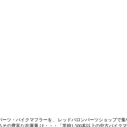
パーツ・バイクマフラーを、 レッドバロンパーツショップで集
その豊富な在庫量 は・・・「常時1,500本以上の中古バイ