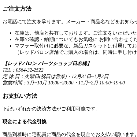
ご注文方法
お電話にて注文を承ります。メーカー・商品名などをお知ら
在庫は、他店と共有しております。ご注文をいただいた
在庫の確認・納期についてもお気軽に お問い合わせく
マフラー取付けに必要な、新品ガスケットは付属してお
（レッドバロン店舗でご購入の場合は、同時に申し付け
【レッドバロン パーツショップ日名橋】
TEL：0564-32-2522
定 休 日：火曜日(祝日は営業)・12月31日~1月3日
営業時間：3月~10月 10:00~20:00・11月~2月 10:00~19:00
お支払い方法
下記いずれかの決済方法がご利用可能です。
現金による代金引換
商品到着時に宅配員に商品の代金を現金でお支払い願います