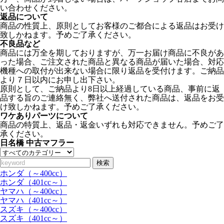
い合わせください。
返品について
商品の性質上、原則としてお客様のご都合による返品はお受け
致しかねます。予めご了承ください。
不良品など
商品には万全を期しておりますが、万一お届け商品に不良があ
った場合、ご注文された商品と異なる商品が届いた場合、対応
機種への取付が出来ない場合に限り返品を受付けます。ご納品
より７日以内にお申し出下さい。
原則として、ご納品より8日以上経過している商品、事前に返
品する旨のご連絡無く、弊社へ送付された商品は、返品をお受
け致しかねます。予めご了承ください。
ワケありパーツについて
商品の特質上、返品・返金いずれも対応できません。予めご了
承ください。
日名橋 中古マフラー
検索
ホンダ（～400cc）
ホンダ（401cc～）
ヤマハ（～400cc）
ヤマハ（401cc～）
スズキ（～400cc）
スズキ（401cc～）