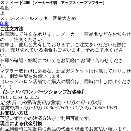
スティード400
（メーカー不明 アップスイープマフラー）
程度：
上
ステン/スチールメッキ 音量大きめ
印刷
ご注文方法
お電話にて注文を承ります。メーカー・商品名などをお知らせ
の上、注文ください。
在庫は、他店と共有しております。ご注文をいただいた際に
は、 売り切れている場合もございます。予めご了承くださ
い。
在庫の確認・納期についてもお気軽に お問い合わせくださ
い。
マフラー取付けに必要な、新品ガスケットは付属しておりませ
ん。別途手配をお願いします。
（レッドバロン店舗でご購入の場合は、同時に申し付けくださ
い。）
【レッドバロン パーツショップ日名橋】
TEL：0564-32-2522
定 休 日：火曜日(祝日は営業)・12月31日~1月3日
営業時間：3月~10月 10:00~20:00・11月~2月 10:00~19:00
お支払い方法
下記いずれかの決済方法がご利用可能です。
現金による代金引換
商品到着時に宅配員に商品の代金を現金でお支払い願います。