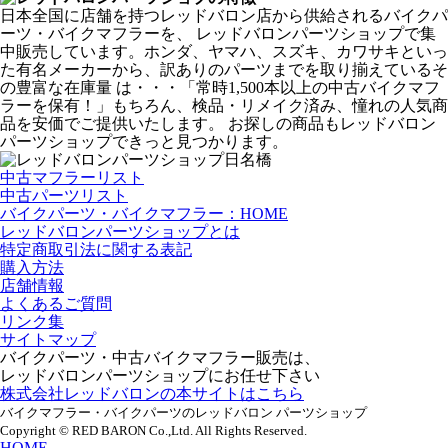
日本全国に店舗を持つレッドバロン店から供給されるバイクパ
ーツ・バイクマフラーを、 レッドバロンパーツショップで集
中販売しています。ホンダ、ヤマハ、スズキ、カワサキといっ
た有名メーカーから、訳ありのパーツまでを取り揃えているそ
の豊富な在庫量 は・・・「常時1,500本以上の中古バイクマフ
ラーを保有！」もちろん、検品・リメイク済み、憧れの人気商
品を安価でご提供いたします。 お探しの商品もレッドバロン
パーツショップできっと見つかります。
中古マフラーリスト
中古パーツリスト
バイクパーツ・バイクマフラー：HOME
レッドバロンパーツショップとは
特定商取引法に関する表記
購入方法
店舗情報
よくあるご質問
リンク集
サイトマップ
バイクパーツ・中古バイクマフラー販売は、
レッドバロンパーツショップにお任せ下さい
株式会社レッドバロンの本サイトはこちら
バイクマフラー・バイクパーツのレッドバロン パーツショップ
Copyright © RED BARON Co.,Ltd. All Rights Reserved.
HOME