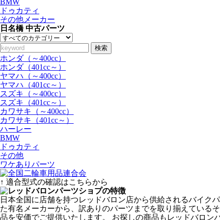
BMW
ドゥカティ
その他メーカー
日名橋 中古パーツ
検索
ホンダ（～400cc）
ホンダ（401cc～）
ヤマハ（～400cc）
ヤマハ（401cc～）
スズキ（～400cc）
スズキ（401cc～）
カワサキ（～400cc）
カワサキ（401cc～）
ハーレー
BMW
ドゥカティ
その他
ワケありパーツ
↑ 適合型式の確認はこちらから
日本全国に店舗を持つレッドバロン店から供給されるバイクパ
た有名メーカーから、訳ありのパーツまでを取り揃えているその
品を安価でご提供いたします。 お探しの商品もレッドバロン