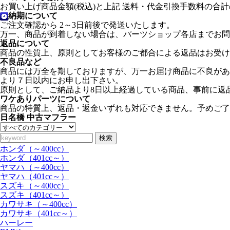
お買い上げ商品金額(税込)と上記 送料・代金引換手数料の合計
納期について
ご注文確認から 2～3日前後で発送いたします。
万一、商品が到着しない場合は、パーツショップ各店までお問
返品について
商品の性質上、原則としてお客様のご都合による返品はお受け
不良品など
商品には万全を期しておりますが、万一お届け商品に不良があ
より７日以内にお申し出下さい。
原則として、ご納品より8日以上経過している商品、事前に返
ワケありパーツについて
商品の特質上、返品・返金いずれも対応できません。予めご了
日名橋 中古マフラー
検索
ホンダ（～400cc）
ホンダ（401cc～）
ヤマハ（～400cc）
ヤマハ（401cc～）
スズキ（～400cc）
スズキ（401cc～）
カワサキ（～400cc）
カワサキ（401cc～）
ハーレー