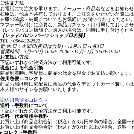
ご注文方法
お電話にて注文を承ります。メーカー・商品名などをお知らせ
在庫は、他店と共有しております。ご注文をいただいた際には
在庫の確認・納期についてもお気軽に お問い合わせください
マフラー取付けに必要な、新品ガスケットは付属しておりませ
（レッドバロン店舗でご購入の場合は、同時に申し付けくださ
【レッドバロン パーツショップ日名橋】
TEL：0564-32-2522
定 休 日：火曜日(祝日は営業)・12月31日~1月3日
営業時間：3月~10月 10:00~20:00・11月~2月 10:00~19:00
お支払い方法
下記いずれかの決済方法がご利用可能です。
現金による代金引換
商品到着時に宅配員に商品の代金を現金でお支払い願います。
佐川急便 e-コレクト
商品お届け時に宅配員に商品の代金をデビットカード若しくは
本人様のサインをお願いいたします。
送料・手数料について
下記いずれかの決済方法がご利用可能です。
送料・代金引換手数料
お買い上げ商品金額合計（税込）が3万円未満の場合、全国一律1
お買い上げ商品金額合計（税込）が3万円以上の場合、送料・
e-コレクト手数料