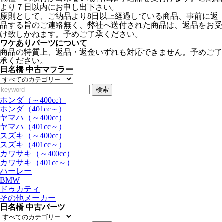
より７日以内にお申し出下さい。
原則として、ご納品より8日以上経過している商品、事前に返
品する旨のご連絡無く、弊社へ送付された商品は、返品をお受
け致しかねます。予めご了承ください。
ワケありパーツについて
商品の特質上、返品・返金いずれも対応できません。予めご了
承ください。
日名橋 中古マフラー
検索
ホンダ（～400cc）
ホンダ（401cc～）
ヤマハ（～400cc）
ヤマハ（401cc～）
スズキ（～400cc）
スズキ（401cc～）
カワサキ（～400cc）
カワサキ（401cc～）
ハーレー
BMW
ドゥカティ
その他メーカー
日名橋 中古パーツ