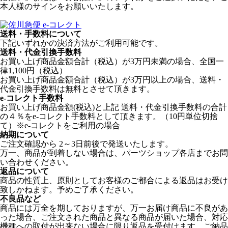
本人様のサインをお願いいたします。
送料・手数料について
下記いずれかの決済方法がご利用可能です。
送料・代金引換手数料
お買い上げ商品金額合計（税込）が3万円未満の場合、全国一
律1,100円（税込）
お買い上げ商品金額合計（税込）が3万円以上の場合、送料・
代金引換手数料は無料とさせて頂きます。
e-コレクト手数料
お買い上げ商品金額(税込)と上記 送料・代金引換手数料の合計
の４％をe-コレクト手数料として頂きます。（10円単位切捨
て）※e-コレクトをご利用の場合
納期について
ご注文確認から 2～3日前後で発送いたします。
万一、商品が到着しない場合は、パーツショップ各店までお問
い合わせください。
返品について
商品の性質上、原則としてお客様のご都合による返品はお受け
致しかねます。予めご了承ください。
不良品など
商品には万全を期しておりますが、万一お届け商品に不良があ
った場合、ご注文された商品と異なる商品が届いた場合、対応
機種への取付が出来ない場合に限り返品を受付けます。ご納品