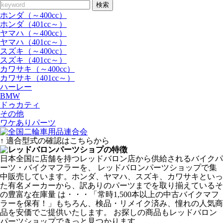
検索
ホンダ（～400cc）
ホンダ（401cc～）
ヤマハ（～400cc）
ヤマハ（401cc～）
スズキ（～400cc）
スズキ（401cc～）
カワサキ（～400cc）
カワサキ（401cc～）
ハーレー
BMW
ドゥカティ
その他
ワケありパーツ
↑ 適合型式の確認はこちらから
日本全国に店舗を持つレッドバロン店から供給されるバイクパ
ーツ・バイクマフラーを、 レッドバロンパーツショップで集
中販売しています。ホンダ、ヤマハ、スズキ、カワサキといっ
た有名メーカーから、訳ありのパーツまでを取り揃えているそ
の豊富な在庫量 は・・・「常時1,500本以上の中古バイクマフ
ラーを保有！」もちろん、検品・リメイク済み、憧れの人気商
品を安価でご提供いたします。 お探しの商品もレッドバロン
パーツショップできっと見つかります。