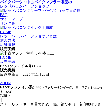
バイクパーツ・中古バイクマフラー
販売の
レッドバロンパーツショップ
FAQ
サイトマップ
リンク集
HOME
レッドバロンパーツショップとは
購入方法
店舗情報
販売実績
HOME
販売実績
FXSTソフテイル系(T88)
販売実績
最終更新日：2025年11月20日
ZOOM
FXSTソフテイル系(T88)
（スクリーミンイーグルⅡ スラッシュカッ
ト S/O）
程度：
中
スチールメッキ 音量大きめ 傷、錆び有り 刻印80448-R