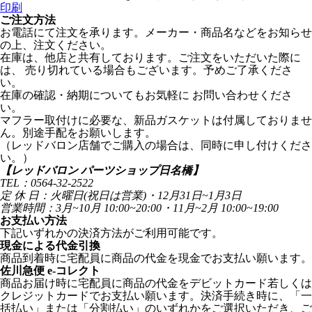
印刷
ご注文方法
お電話にて注文を承ります。メーカー・商品名などをお知らせ
の上、注文ください。
在庫は、他店と共有しております。ご注文をいただいた際に
は、 売り切れている場合もございます。予めご了承くださ
い。
在庫の確認・納期についてもお気軽に お問い合わせくださ
い。
マフラー取付けに必要な、新品ガスケットは付属しておりませ
ん。別途手配をお願いします。
（レッドバロン店舗でご購入の場合は、同時に申し付けくださ
い。）
【レッドバロン パーツショップ日名橋】
TEL：0564-32-2522
定 休 日：火曜日(祝日は営業)・12月31日~1月3日
営業時間：3月~10月 10:00~20:00・11月~2月 10:00~19:00
お支払い方法
下記いずれかの決済方法がご利用可能です。
現金による代金引換
商品到着時に宅配員に商品の代金を現金でお支払い願います。
佐川急便 e-コレクト
商品お届け時に宅配員に商品の代金をデビットカード若しくは
クレジットカードでお支払い願います。決済手続き時に、「一
括払い」または「分割払い」のいずれかをご選択いただき、ご