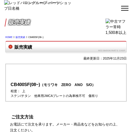
バイクパーツ・中古バイクマフラー
販売実績
HOME
販売実績
CB400SF(08~)
販売実績
最終更新日：2025年11月23日
CB400SF(08~)
（モリワキ ZERO ANO S/O）
程度：
上
ステン/チタン 他車用JMCAプレートの為車検不可 傷有り
ご注文方法
お電話にて注文を承ります。メーカー・商品名などをお知らせの上、
注文ください。